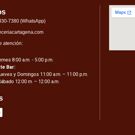
os
 330-7380 (WhatsApp)
eceriacartagena.com
e atención:
rnes 8:00 a.m. - 5:00 p.m.
te Bar:
ueves y Domingos 11:00 a.m. – 11:00 p.m.
Sábado 12:00 m. – 12:00 a.m.
s