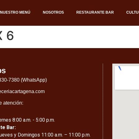
NUESTRO MENÚ
NOSOTROS
RESTAURANTE BAR
CULTU
X 6
os
 330-7380 (WhatsApp)
eceriacartagena.com
e atención:
rnes 8:00 a.m. - 5:00 p.m.
te Bar:
ueves y Domingos 11:00 a.m. – 11:00 p.m.