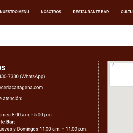
NUESTRO MENÚ
NOSOTROS
RESTAURANTE BAR
CULTU
os
 330-7380 (WhatsApp)
eceriacartagena.com
e atención:
rnes 8:00 a.m. - 5:00 p.m.
te Bar:
ueves y Domingos 11:00 a.m. – 11:00 p.m.