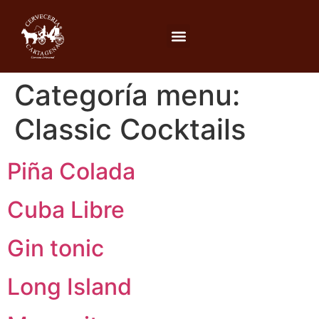
Categoría menu:
Classic Cocktails
Piña Colada
Cuba Libre
Gin tonic
Long Island