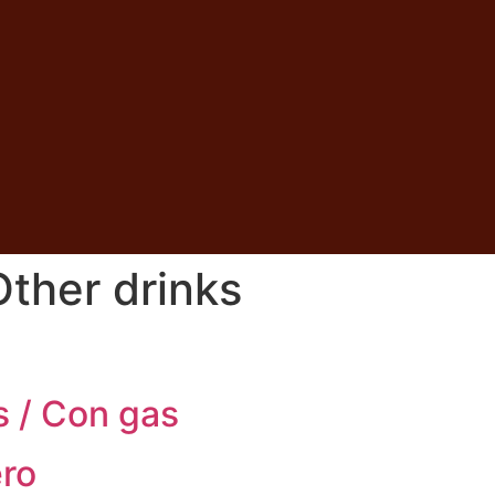
Other drinks
s / Con gas
ero