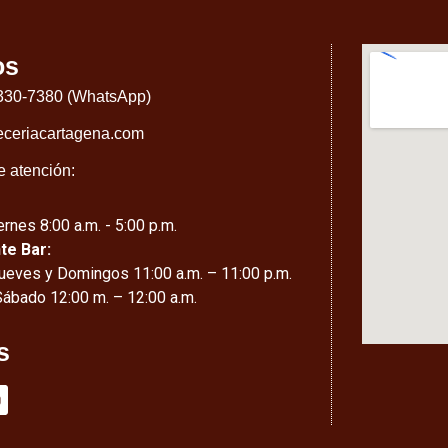
os
 330-7380 (WhatsApp)
eceriacartagena.com
e atención:
rnes 8:00 a.m. - 5:00 p.m.
te Bar:
ueves y Domingos 11:00 a.m. – 11:00 p.m.
Sábado 12:00 m. – 12:00 a.m.
s